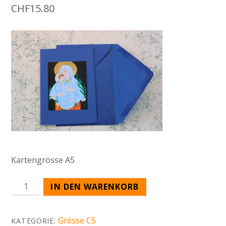
CHF
15.80
Kartengrösse A5
MOTIV
IN DEN WARENKORB
MADONNA
C5
Grösse C5
KATEGORIE:
MENGE